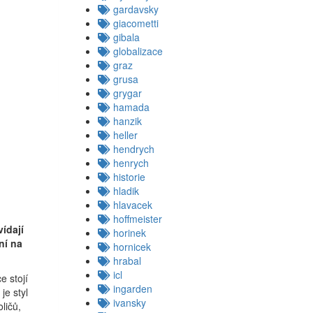
gardavsky
giacometti
gibala
globalizace
graz
grusa
grygar
hamada
hanzik
heller
hendrych
henrych
historie
hladik
u
hlavacek
hoffmeister
ídají
horinek
ní na
hornicek
hrabal
icl
e stojí
ingarden
je styl
ivansky
ličů,