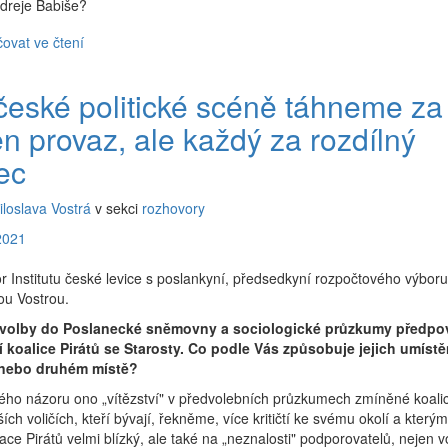
ndreje Babiše?
ovat ve čtení
české politické scéně táhneme za
en provaz, ale každý za rozdílný
ec
iloslava Vostrá
v sekci
rozhovory
2021
 Institutu české levice s poslankyní, předsedkyní rozpočtového výbor
ou Vostrou.
e volby do Poslanecké sněmovny a sociologické průzkumy předpov
ví koalice Pirátů se Starosty. Co podle Vás způsobuje jejich umístě
 nebo druhém místě?
ho názoru ono „vítězství" v předvolebních průzkumech zmíněné koalic
ích voličích, kteří bývají, řekněme, více kritičtí ke svému okolí a kterým 
ce Pirátů velmi blízký, ale také na „neznalosti" podporovatelů, nejen vo