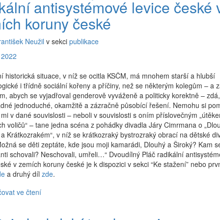
ikální antisystémové levice české 
ích koruny české
rantišek Neužil
v sekci
publikace
 2022
í historická situace, v níž se ocitla KSČM, má mnohem starší a hlubší
gické i třídně sociální kořeny a příčiny, než se některým kolegům – a za
m, abych se vyjadřoval genderově vyváženě a politicky korektně – zdá,
dné jednoduché, okamžitě a zázračně působící řešení. Nemohu si pom
 mi v dané souvislosti – neboli v souvislosti s oním příslovečným „útěk
ch voličů“ – tane jedna scéna z pohádky divadla Járy Cimrmana o „Dl
a Krátkozrakém“, v níž se krátkozraký bystrozraký obrací na dětské di
Možná se děti zeptáte, kde jsou moji kamarádi, Dlouhý a Široký? Kam se
ti schovali? Neschovali, umřeli…“ Dvoudílný Pláč radikální antisysté
eské v zemích koruny české je k dispozici v sekci “Ke stažení” nebo prvn
de
a druhý díl
zde
.
ovat ve čtení