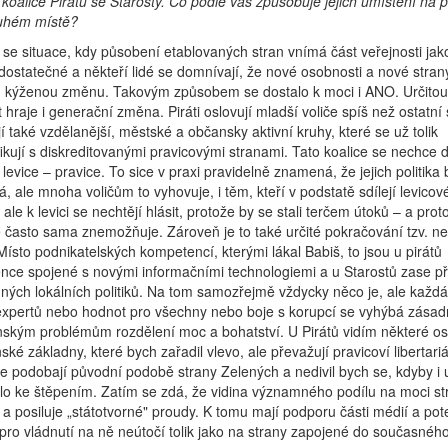
í koalice Pirátů se Starosty. Co podle vás způsobuje jejich umístění na 
uhém místě?
se situace, kdy působení etablovaných stran vnímá část veřejnosti jak
ostatečné a někteří lidé se domnívají, že nové osobnosti a nové stran
u kýženou změnu. Takovým způsobem se dostalo k moci i ANO. Určitou 
t hraje i generační změna. Piráti oslovují mladší voliče spíš než ostatní 
í také vzdělanější, městské a občansky aktivní kruhy, které se už tolik
fikují s diskreditovanými pravicovými stranami. Tato koalice se nechce 
 levice – pravice. To sice v praxi pravidelně znamená, že jejich politika
á, ale mnoha voličům to vyhovuje, i těm, kteří v podstatě sdílejí levicov
 ale k levici se nechtějí hlásit, protože by se stali terčem útoků – a prot
e často sama znemožňuje. Zároveň je to také určité pokračování tzv. ne
. Místo podnikatelských kompetencí, kterými lákal Babiš, to jsou u pirátů
nce spojené s novými informačními technologiemi a u Starostů zase p
ých lokálních politiků. Na tom samozřejmě vždycky něco je, ale každ
 expertů nebo hodnot pro všechny nebo boje s korupcí se vyhýbá zása
ským problémům rozdělení moc a bohatství. U Pirátů vidím některé os
nské základny, které bych zařadil vlevo, ale převažují pravicoví libertariá
 podobají původní podobě strany Zelených a nedivil bych se, kdyby i u
o ke štěpením. Zatím se zdá, že vidina významného podílu na moci st
 a posiluje „státotvorné" proudy. K tomu mají podporu části médií a pot
 pro vládnutí na ně neútočí tolik jako na strany zapojené do současnéh