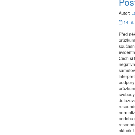
Pos
Autor:
L
14. 9.
Před něk
průzkum
současný
evidentn
Čech si 
negativn
sametové
interpre
podpory
průzkumu
svobody 
dotazov
respond
normali
podobu 
responde
aktuální