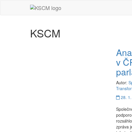
KSCM
-
Přejít
KSCM
na
domovskou
stránku
Anal
v Č
par
Autor:
S
Transfo
28. 1.
Společno
podporo
rozsáhlo
zpráva j