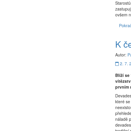
Starostů
zastupuj
ovšem n
Pokrač
K č
Autor:
P
2. 7. 
Blíží s
vítězst
prvním
Devadesá
které se
neexisto
přehlede
náladě 
devadesá
tradiční