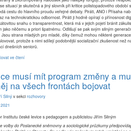
 se situací je skutečná a jiný slovník při kritice polistopadového období s
edá cestu do hlavního proudu veřejné debaty. Piráti, ANO i Přísaha nab
az na technokratickou odbornost. Piráti ji hodně opírají o přínosnost dig
kátovitou snahu o transparentnost, která má v jejich pojetí bránit zákul
 jako něčemu a priori špatnému. Odlišují se pak svým silným genera
m. Jsou strana mladých pro mladé, díky čemuž mohou některé generace
lovovat, protože s nimi sdílejí podobnější socializační zkušenost než n
cí dnešních seniorů.
ovat ve čtení
ice musí mít program změny a mu
něj na všech frontách bojovat
ří Silný
v sekci
rozhovory
 2021
 Institutu české levice s pedagogem a publicistou Jiřím Silným
 se volby do Poslanecké sněmovny a sociologické průzkumy předpovídaj