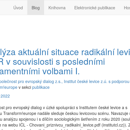
Úvod
Blog
Knihovna
Elektronické publikace
Ho
ýza aktuální situace radikální lev
R v souvislosti s posledními
lamentními volbami I.
polečnost pro evropský dialog z.s., Institut české levice z.ú. s podporou
rm!europe
v sekci
publikace
 2022
st pro evropský dialog v úzké spolupráci s Institutem české levice a s
u Transform!europe nadále sleduje českou levicovou scénu. Navazuje
u analýzu spojenou i s dílčím sociologickým šetřením z roku 2020 (so
e na webu IČL - Chovani_priznivcu_radikalni_levice.pdf (institutcl.cz)). 