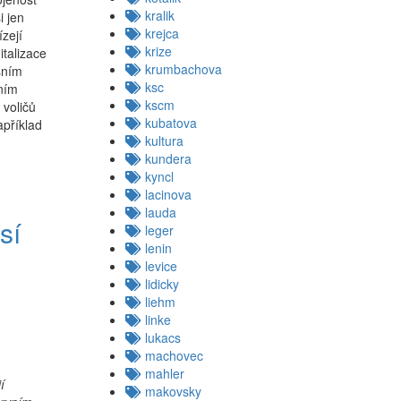
kralik
i jen
krejca
ízejí
krize
italizace
krumbachova
isním
ksc
čním
kscm
 voličů
kubatova
apříklad
kultura
kundera
kyncl
lacinova
lauda
sí
leger
lenin
levice
lidicky
liehm
linke
lukacs
machovec
mahler
í
makovsky