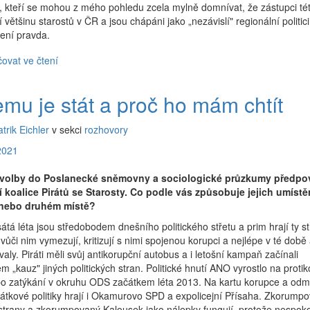
, kteří se mohou z mého pohledu zcela mylně domnívat, že zástupci té
í většinu starostů v ČR a jsou chápáni jako „nezávislí" regionální politici
ení pravda.
ovat ve čtení
emu je stát a proč ho mám chtít
atrik Eichler
v sekci
rozhovory
2021
e volby do Poslanecké sněmovny a sociologické průzkumy předpov
ví koalice Pirátů se Starosty. Co podle vás způsobuje jejich umístě
 nebo druhém místě?
tá léta jsou středobodem dnešního politického střetu a prim hrají ty st
 vůči nim vymezují, kritizují s nimi spojenou korupci a nejlépe v té době
valy. Piráti měli svůj antikorupční autobus a i letošní kampaň začínali
m „kauz" jiných politických stran. Politické hnutí ANO vyrostlo na proti
po zatýkání v okruhu ODS začátkem léta 2013. Na kartu korupce a odm
tkové politiky hrají i Okamurovo SPD a expolicejní Přísaha. Zkorump
 strany a zkorumpovaný Kalousek jako nálepky fungují, protože nespok