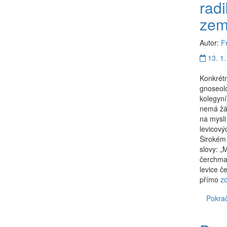
rad
zem
Autor:
F
13. 1.
Konkrétn
gnoseolo
kolegyní
nemá žá
na mysli
levicový
Širokém 
slovy: „
čerchman
levice č
přímo
z
Pokrač