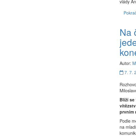
vlády A
Pokrač
Na 
jed
kon
Autor:
M
7. 7. 
Rozhovor
Miloslav
Blíží s
vítězst
prvním
Podle mé
na mladš
komunika