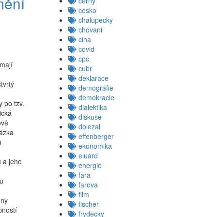
mění
cerny
cesko
chalupecky
chovani
cina
covid
cpc
mají
cubr
deklarace
tvrtý
demografie
demokracie
 po tzv.
dialektika
ická
diskuse
ové
dolezal
tázka
effenberger
u
ekonomika
eluard
 a jeho
energie
fara
ou
farova
film
ěny
fischer
pností
frydecky