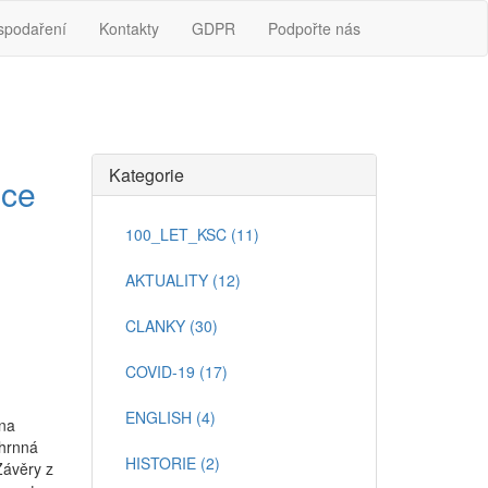
spodaření
Kontakty
GDPR
Podpořte nás
Kategorie
ice
100_LET_KSC (11)
AKTUALITY (12)
CLANKY (30)
COVID-19 (17)
ENGLISH (4)
 na
uhrnná
HISTORIE (2)
Závěry z