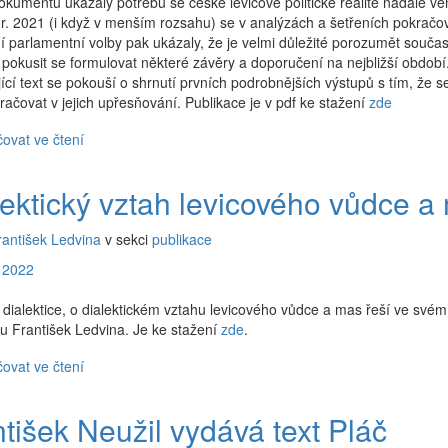
okumentu ukázaly potřebu se české levicové politické realitě nadále vě
v r. 2021 (i když v menším rozsahu) se v analýzách a šetřeních pokračo
 parlamentní volby pak ukázaly, že je velmi důležité porozumět souča
a pokusit se formulovat některé závěry a doporučení na nejbližší období
ící text se pokouší o shrnutí prvních podrobnějších výstupů s tím, že 
račovat v jejich upřesňování. Publikace je v pdf ke stažení
zde
ovat ve čtení
lektický vztah levicového vůdce a
rantišek Ledvina
v sekci
publikace
 2022
dialektice, o dialektickém vztahu levicového vůdce a mas řeší ve svém
u František Ledvina. Je ke stažení
zde
.
ovat ve čtení
tišek Neužil vydává text Pláč