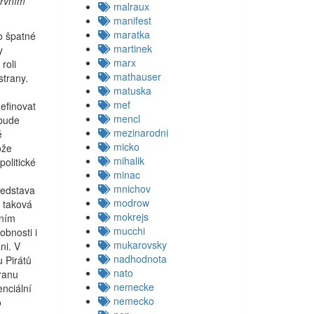
prvním
malraux
manifest
maratka
o špatné
martinek
y
marx
roli
mathauser
strany.
matuska
mef
definovat
mencl
 bude
mezinarodni
é
micko
ože
mihalik
politické
minac
mnichov
ředstava
modrow
á taková
mokrejs
dním
mucchi
obnosti i
mukarovsky
ni. V
nadhodnota
 Pirátů
nato
ranu
nemecke
enciální
nemecko
o