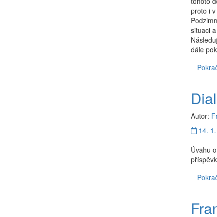
tohoto d
proto i 
Podzimní
situaci 
Následuj
dále pok
Pokrač
Dia
Autor:
F
14. 1.
Úvahu o 
příspěvk
Pokrač
Fran