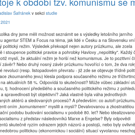
toje k období tzv. komunismu se 
adislav Šafránek
v sekci
studie
 2021
olika dny jsme měli možnost seznámit se s výsledky letošního jarního
u agentur STEM a Focus na téma, jak lidé v Česku a na Slovensku vní
 politický režim. Výsledek překvapil nejen autory průzkumu, ale zcela
ě i stoupence politické pravice a pohrobky Havlovy „nepolitiky". Každý č
totiž myslí, že aktuální režim je horší než komunismus. Je to pozitivní či
í závěr? Nebo druhý nosný závěr průzkumu hovořící o tom, že dva roky
 revoluci (resp. listopadovém převratu - již zde se objevuje třídně polit
tace zkoumaného jevu) klesla podpora současného režimu ze tříčtvrtin
 na aktuálních 58 %. Odpovídá to skutečnosti? Může vůbec základní o
, tj. hodnocení předešlého a současného politického režimu z pohled
a spravedlnosti být objektivní? Jaká vlastně byla váha jednotlivých
aných aktérů a sledovaných procesů? A především: co autoři průzkumu
enti oním „komunismem" myslili a myslí? Devalvovanou a zkostnatělou
zační podobu budování socialismu v podobě 80. let? Nebo idealizovan
socialismu z představ následovníků Marxe a Engelse? Byly odpovědi
ntů skutečně ryzím odrazem jejich názorů a postojů, nebo byly ovlivn
 nedobrou politickou (ekonomickou i sociální) situací vyvolanou nescho