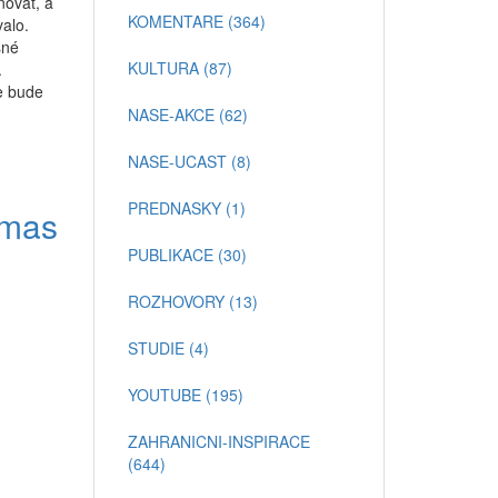
novat, a
KOMENTARE (364)
valo.
sné
KULTURA (87)
.
se bude
NASE-AKCE (62)
NASE-UCAST (8)
PREDNASKY (1)
 mas
PUBLIKACE (30)
ROZHOVORY (13)
STUDIE (4)
YOUTUBE (195)
ZAHRANICNI-INSPIRACE
(644)