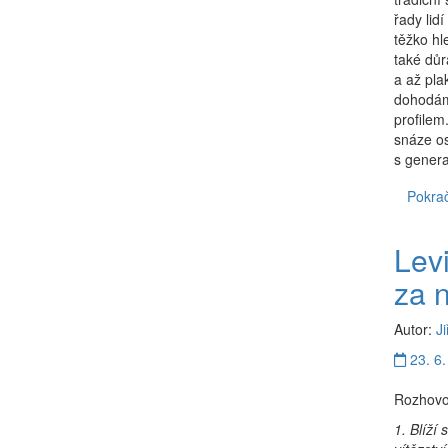
řady lidí
těžko hl
také důr
a až pla
dohodám
profile
snáze os
s genera
Pokrač
Lev
za 
Autor:
Ji
23. 6.
Rozhovor
1. Blíží