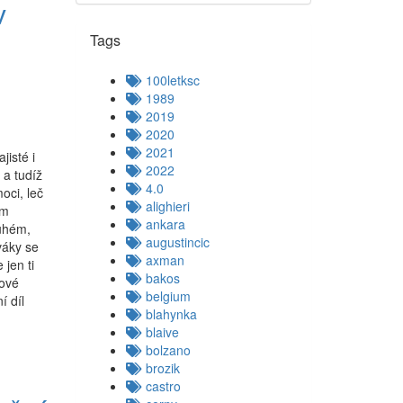
v
Tags
100letksc
1989
2019
2020
2021
jisté i
2022
 a tudíž
4.0
oci, leč
alighieri
em
ankara
ouhém,
augustincic
váky se
axman
 jen ti
bakos
mové
belgium
í díl
blahynka
blaive
bolzano
brozik
castro