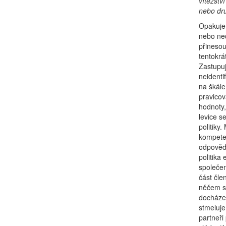
vítězstv
nebo dr
Opakuje 
nebo ned
přineso
tentokrá
Zastupuj
neidenti
na škále
pravicov
hodnoty,
levice s
politiky
kompete
odpovědn
politika
společen
část čle
něčem se
docházel
stmeluje
partneři