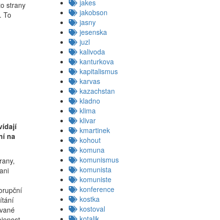
jakes
to strany
jakobson
. To
jasny
jesenska
juzl
kalivoda
kanturkova
kapitalismus
karvas
kazachstan
kladno
klima
klivar
ídají
kmartinek
ní na
kohout
komuna
komunismus
rany,
komunista
 ani
komuniste
konference
korupční
kostka
ítání
kostoval
ované
kotalik
ojenost