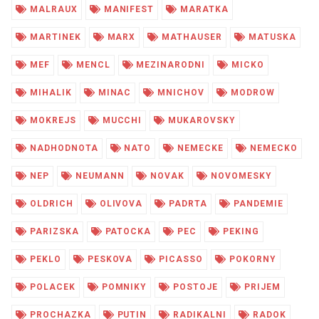
MALRAUX
MANIFEST
MARATKA
MARTINEK
MARX
MATHAUSER
MATUSKA
MEF
MENCL
MEZINARODNI
MICKO
MIHALIK
MINAC
MNICHOV
MODROW
MOKREJS
MUCCHI
MUKAROVSKY
NADHODNOTA
NATO
NEMECKE
NEMECKO
NEP
NEUMANN
NOVAK
NOVOMESKY
OLDRICH
OLIVOVA
PADRTA
PANDEMIE
PARIZSKA
PATOCKA
PEC
PEKING
PEKLO
PESKOVA
PICASSO
POKORNY
POLACEK
POMNIKY
POSTOJE
PRIJEM
PROCHAZKA
PUTIN
RADIKALNI
RADOK