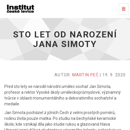
Pře
proh
Sto
let
od
STO LET OD NAROZENÍ
narození
Jana
JANA SIMOTY
Simoty
-
Přejít
na
domovskou
stránku
AUTOR:
MARTIN PEČ
| 19. 9. 2020
Před sto lety se narodil národní umělec sochař Jan Simota,
profesor a rektor Vysoké školy uměleckoprůmyslové, významný
tvůrce v oblasti monumentálního a dekorativního sochařství a
medaile.
Jan Simota pocházel z jižních Čech z velmi prostých poměrů,
rodinu živila pouze matka. Po studiu na bechyňské keramické
škole, kde vznikají díla jako studie rukou a glazovaná hlava