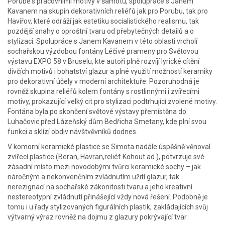
Porubě s pracovními motivy v šamotu, spolupráce s Janem
Kavanem na skupin dekorativních reliéfů jak pro Porubu, tak pro
Havířov, které odráží jak estetiku socialistického realismu, tak
pozdější snahy o oproštní tvaru od přebytečných detailů a o
stylizaci. Spolupráce s Janem Kavanem v této oblasti vrcholí
sochařskou výzdobou fontány Léčivé prameny pro Světovou
výstavu EXPO 58 v Bruselu, kte autoři plně rozvíjí lyrické cítění
dívčích motivů i bohatství glazur a plné využití možností keramiky
pro dekorativní účely v moderní architektuře. Pozoruhodná je
rovněž skupina reliéfů kolem fontány s rostlinnými i zvířecími
motivy, prokazující velký cit pro stylizaci podtrhující zvolené motivy.
Fontána byla po skončení světové výstavy přemístěna do
Luhačovic před Lázeňský dům Bedřicha Smetany, kde plní svou
funkci a sklízí obdiv návštvěvníků dodnes.
V komorní keramické plastice se Simota nadále úspěšně věnoval
zvířecí plastice (Beran, Havran,reliéf Kohout ad.), potvrzuje své
zásadní místo mezi novodobými tvůrci keramické sochy – jak
náročným a nekonvenčním zvládnutím užití glazur, tak
nerezignací na sochařské zákonitosti tvaru a jeho kreativní
nestereotypní zvládnutí přinášející vždy nová řešení. Podobně je
tomu i u řady stylizovaných figurálních plastik, zakládajících svůj
výtvarný výraz rovněž na dojmu z glazury pokrývající tvar.