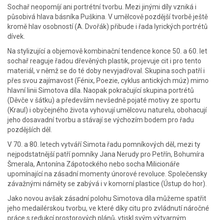
Sochař neopomíjí ani portrétní tvorbu. Mezi jinými díly vzniká i
působivá hlava básníka Puškina. V umělcově pozdější tvorbě ještě
kromě hlav osobností (A. Dvořák) přibude i řada lyrických portrétů
dívek.
Na stylizující a objemově kombinační tendence konce 50. a 60. let
sochař reaguje řadou dřevěných plastik, projevuje cit i pro tento
materiál, v němž se do té doby nevyjadřoval. Skupina soch patří i
přes svou zajímavost (Fénix, Poezie, cyklus antických múz) mimo
hlavní linii Simotova díla. Naopak pokračující skupina portrétů
(Děvče v šátku) a především nevšedně pojaté motivy ze sportu
(Kraul) i obyčejného života vyhovují umělcovu naturelu, obohacují
jeho dosavadní tvorbu a stávají se výchozím bodem pro řadu
pozdějších děl.
V 70. a 80. letech vytváří Simota řadu pomníkových děl, mezi ty
nejpodstatnější patří pomníky Jana Nerudy pro Petřín, Bohumíra
Šmerala, Antonína Zápotockého nebo socha Milicionáře
upomínající na zásadní momenty únorové revoluce. Společensky
závažnými náměty se zabývá i v komorní plastice (Ústup do hor).
Jako novou avšak zásadní polohu Simotova díla můžeme spatřit
jeho medailérskou tvorbu, ve které díky citu pro zvládnutí náročné
práce s redukcí prostorových plánů, vtiskl svým výtvarným