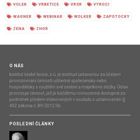
VOLEK
VRBETICE
VRSR
VYROCI
WAGNER
WEBINAR
WOLKER
ZAPOTOCKY
ZENA
ZHOR
O NÁS
Institut české levice, z.ú. je institucí ustavenou za účelem
provozovnání činnosti užitečné společensky nebo
hospodářsky s využitím své osobní a majetkové složky. Ústav
provozuje činnost, jež je každému rovnocenně dostupná za
podmínek předem stanovených v souladu s ustanovením §
402 zákona č. 89/2012 Sb.
POSLEDNÍ ČLÁNKY