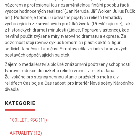
názorem a profesionalitou nezaměnitelnou finální podobu řadě
vysoce hodnocených realizací (Jan Neruda, Jiří Wolker, Julius Fučík
ad.). Podobně je tomu i u odvážně pojatých reliéfů tematicky
vycházejících ze smyslových prožitků života (Převlékající se), tak i
z historických dramat minulosti (Lidice, Poprava vlastence), kde
neváhá použít zvýšené míry tvarového dramatu a exprese. Za
pozornost stojí rovněž cyklus komorních plastik aktů či figur
sedících tanečnic. Tato část Simotova díla vrcholí v bronzových
postavách odpočívajících baletek.
Zájem o medailérství a plošné znázornění podtržený schopností
tvarové redukce do nízkého reliéfu vrcholí v reliéfu Jana
Želivského pro stejnojmennou stanici pražského metra a v
reliéfech Čas boje a Čas radosti pro interiér Nové scény Národního
divadla.
KATEGORIE
100_LET_KSC (11)
AKTUALITY (12)