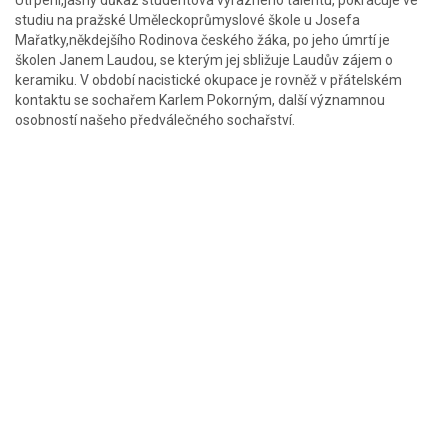
Utrpení,jasný důkaz studentova výrazného talentu, pokračuje ve
studiu na pražské Uměleckoprůmyslové škole u Josefa
Mařatky,někdejšího Rodinova českého žáka, po jeho úmrtí je
školen Janem Laudou, se kterým jej sbližuje Laudův zájem o
keramiku. V období nacistické okupace je rovněž v přátelském
kontaktu se sochařem Karlem Pokorným, další významnou
osobností našeho předválečného sochařství.