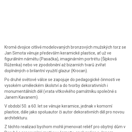
Kromě dvojice citlivě modelovaných bronzových mužských torz se
Jan Simota věnuje především keramické plastice, ať už ve
figurálním námětu (Pasačka), imaginárním portrétu (Šípková
Růženka) nebo ve zpodobnění až bizarních tvarů zvířat
doplněných o brilantní využití glazur (Krocan).
Po druhé světové válce se zapojuje do pedagogické činnosti ve
vysokém uměleckém školství a do tvorby dekorativních i
monumentálních děl (vrata vítkovkého památníku společně s
Janem Kavanem).
V období 50. a 60. let se věnuje keramice, jednak v komorní
plastice, dále jako spoluautor či autor dekorativních děl pro novou
architekturu.
Z těchto realizací bychom mohli jmenovat reliéf pro obytný dům v