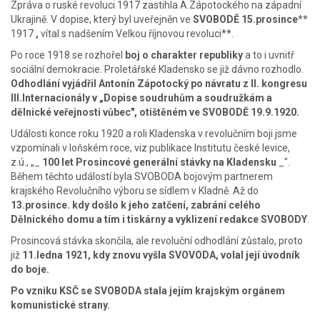
Zpráva o ruské revoluci 1917 zastihla A.Zápotockého na západní
Ukrajině. V dopise, který byl uveřejněn ve
SVOBODĚ 15.prosince
**
1917
,
vítal s nadšením Velkou říjnovou revoluci**.
Po roce 1918 se rozhořel
boj o charakter republiky
a to i uvnitř
sociální demokracie. Proletářské Kladensko se již dávno rozhodlo.
Odhodlání vyjádřil Antonín Zápotocký po návratu z II. kongresu
III.Internacionály v „Dopise soudruhům a soudružkám a
dělnické veřejnosti vůbec", otištěném ve SVOBODĚ 19.9.1920.
Události konce roku 1920 a roli Kladenska v revolučním boji jsme
vzpomínali v loňském roce, viz publikace Institutu české levice,
z.ú., „_
100 let Prosincové generální stávky na Kladensku
_".
Během těchto událostí byla SVOBODA bojovým partnerem
krajského Revolučního výboru se sídlem v Kladně. Až do
13.prosince. kdy došlo k jeho zatčení, zabrání celého
Dělnického domu a tím i tiskárny a vyklizení redakce SVOBODY
.
Prosincová stávka skončila, ale revoluční odhodlání zůstalo, proto
již
11.ledna 1921, kdy znovu vyšla SVOVODA, volal její úvodník
do boje.
Po vzniku KSČ se SVOBODA stala jejím krajským orgánem
komunistické strany.