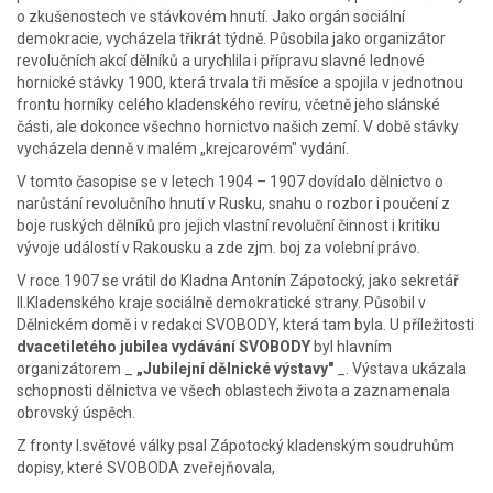
o zkušenostech ve stávkovém hnutí. Jako orgán sociální
demokracie, vycházela třikrát týdně. Působila jako organizátor
revolučních akcí dělníků a urychlila i přípravu slavné lednové
hornické stávky 1900, která trvala tři měsíce a spojila v jednotnou
frontu horníky celého kladenského revíru, včetně jeho slánské
části, ale dokonce všechno hornictvo našich zemí. V době stávky
vycházela denně v malém „krejcarovém" vydání.
V tomto časopise se v letech 1904 – 1907 dovídalo dělnictvo o
narůstání revolučního hnutí v Rusku, snahu o rozbor i poučení z
boje ruských dělníků pro jejich vlastní revoluční činnost i kritiku
vývoje událostí v Rakousku a zde zjm. boj za volební právo.
V roce 1907 se vrátil do Kladna Antonín Zápotocký, jako sekretář
II.Kladenského kraje sociálně demokratické strany. Působil v
Dělnickém domě i v redakci SVOBODY, která tam byla. U příležitosti
dvacetiletého jubilea vydávání SVOBODY
byl hlavním
organizátorem _
„Jubilejní dělnické výstavy"
_. Výstava ukázala
schopnosti dělnictva ve všech oblastech života a zaznamenala
obrovský úspěch.
Z fronty I.světové války psal Zápotocký kladenským soudruhům
dopisy, které SVOBODA zveřejňovala,