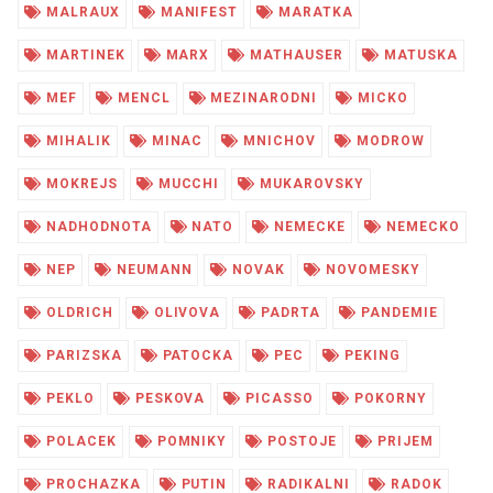
MALRAUX
MANIFEST
MARATKA
MARTINEK
MARX
MATHAUSER
MATUSKA
MEF
MENCL
MEZINARODNI
MICKO
MIHALIK
MINAC
MNICHOV
MODROW
MOKREJS
MUCCHI
MUKAROVSKY
NADHODNOTA
NATO
NEMECKE
NEMECKO
NEP
NEUMANN
NOVAK
NOVOMESKY
OLDRICH
OLIVOVA
PADRTA
PANDEMIE
PARIZSKA
PATOCKA
PEC
PEKING
PEKLO
PESKOVA
PICASSO
POKORNY
POLACEK
POMNIKY
POSTOJE
PRIJEM
PROCHAZKA
PUTIN
RADIKALNI
RADOK