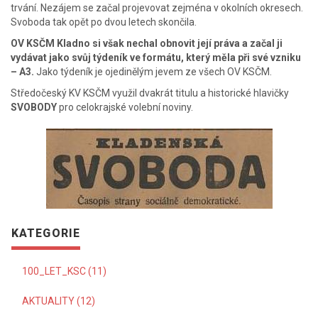
trvání. Nezájem se začal projevovat zejména v okolních okresech.
Svoboda tak opět po dvou letech skončila.
OV KSČM Kladno si však nechal obnovit její práva a začal ji
vydávat jako svůj týdeník ve formátu, který měla při své vzniku
– A3.
Jako týdeník je ojedinělým jevem ze všech OV KSČM.
Středočeský KV KSČM využil dvakrát titulu a historické hlavičky
SVOBODY
pro celokrajské volební noviny.
KATEGORIE
100_LET_KSC (11)
AKTUALITY (12)