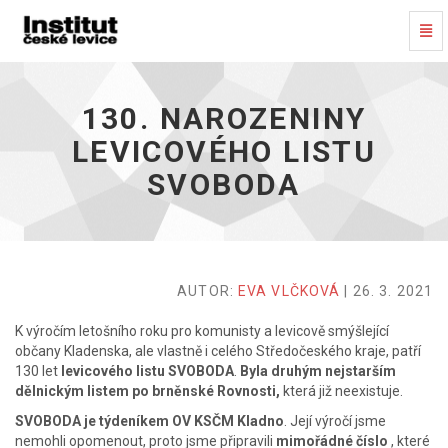
Pře
proh
130.
narozeniny
levicového
130. NAROZENINY
listu
SVOBODA
LEVICOVÉHO LISTU
-
SVOBODA
Přejít
na
domovskou
stránku
AUTOR:
EVA VLČKOVÁ
| 26. 3. 2021
K výročím letošního roku pro komunisty a levicově smýšlející
občany Kladenska, ale vlastně i celého Středočeského kraje, patří
130 let
levicového listu SVOBODA
.
Byla druhým nejstarším
dělnickým listem po brněnské Rovnosti,
která již neexistuje.
SVOBODA je týdeníkem OV KSČM Kladno
. Její výročí jsme
nemohli opomenout, proto jsme připravili
mimořádné číslo
, které