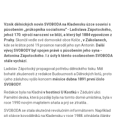
Vznik dělnických novin SVOBODA na Kladensku úzce souvisí s
působením „průkopníka socialismu" - Ladislava Zápotockého,
jehož 170. výročí narození se blíží, a který byl 1884 vypovězen z
Prahy.
Skončil vedle své domovské obce Kolče
, v Zákolanech,
kde se krátce poté 19.prosince narodil jeho syn Antonín.
Další
vývoj SVOBODY byl spojen právě s působením jeho syna -
Antonína Zápotockého. I z úcty k těmto osobnostem SVOBODA
stále vychází.
Ladislav Zápotocký propagoval potřebu dělnického tisku. Měl
bohaté zkušenosti z redakce Budoucnosti a Dělnických listů, proto
i jeho zásluhou vyšlo koncem
měsíce dubna 1891 první číslo
SVOBODY
.
Redakce byla na Kladně
v hostinci U Kostků
v Zádušní ulici.
Pamětní deska, která později byla na tomto domě umístěna, byla v
roce 1990 novým majitelem sňata a prý se ztratila…
SVOBODA se stala skutečně revolučním informátorem. Například
při stávce kovodělníků na Kladensku v roce 1988, přinášela články