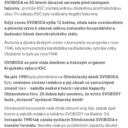
SVOBODA ve 30.letech důrazně varovala před nástupem
fašismu
, protože KSČ zůstala jedinou důslednou protifašistickou
silou. Po zákazu KSČ byly vydávány ilegální tiskoviny.
Když znovu SVOBODA vyšla 12.května, vítala naše osvoboditele
a přinesla výzvu k obnově válkou zničeného hospodářství a
budování lidově demokratického státu
.
Autorita a důvěra širokých vrstev v komunisty se projevila v roce
1946, kdy komunistická kandidátka na Kladensku vyhrála volby.
Obdobné to bylo po roce1948.
SVOBODA se poté stala deníkem a tiskovým orgánem
Krajského výboru KSĆ
.
Na jaře 1990
byla přeměněna na
Středočeský deník SVOBODA
.
Bylo
změněno složení redakce a její obsah se samozřejmě
změnil
také –
nabídla veškeré tvůrčí i výrobní kapacity
Občanskému fóru
.
20.dubna bylo uvedeno, že místo SVOBODY
bude „dočasně" vycházet Občanský deník!
Středočeští komunisté však chtěli obnovit svůj tisk, získali zpět
licenci a založili redakci a tiskárnu SVOBODY na Kladně. Od
listopadu 1990 tak začala vycházet Středočeská SVOBODA v
menším formátu.
Neměla však po počátečním úspěchu dlouhé