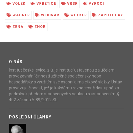
VOLEK
VRBETICE
VRSR
VYROCI
WAGNER
WEBINAR
WOLKER
ZAPOTOCKY
ZENA
ZHOR
O NÁS
Institut české levice, z.ú. je institucí ustavenou za účelem
provozovnání činnosti užitečné společensky nebo
hospodářsky s využitím své osobní a majetkové složky. Ústav
provozuje činnost, jež je každému rovnocenně dostupná za
podmínek předem stanovených v souladu s ustanovením §
402 zákona č. 89/2012 Sb.
POSLEDNÍ ČLÁNKY