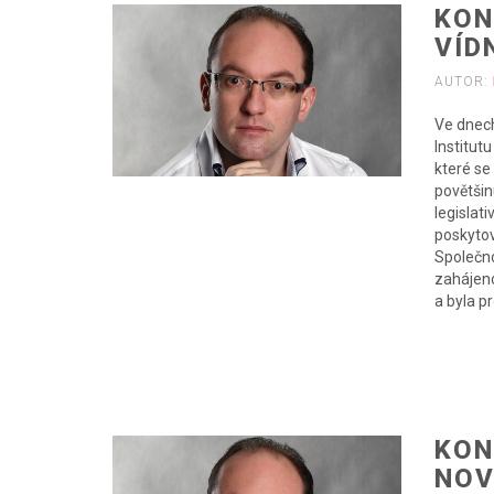
KON
VÍD
AUTOR:
Ve dnech
Institut
které se
povětšin
legislat
poskytov
Společno
zahájeno
a byla p
KON
NOV