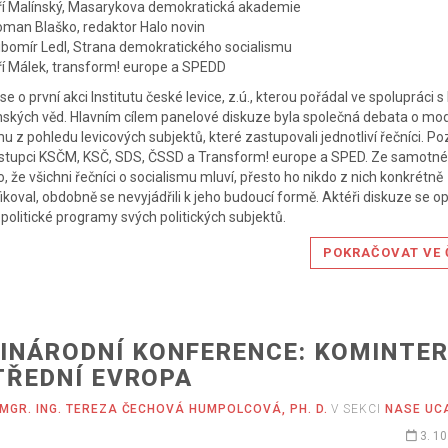
ří Malínský, Masarykova demokratická akademie
man Blaško, redaktor Halo novin
bomír Ledl, Strana demokratického socialismu
ří Málek, transform! europe a SPEDD
se o první akci Institutu české levice, z.ú., kterou pořádal ve spolupráci 
ských věd. Hlavním cílem panelové diskuze byla společná debata o mo
mu z pohledu levicových subjektů, které zastupovali jednotliví řečníci. Po
zástupci KSČM, KSČ, SDS, ČSSD a Transform! europe a SPED. Ze samotné
o, že všichni řečníci o socialismu mluví, přesto ho nikdo z nich konkrétně
ikoval, obdobně se nevyjádřili k jeho budoucí formě. Aktéři diskuze se opí
 politické programy svých politických subjektů.
POKRAČOVAT VE 
INÁRODNÍ KONFERENCE: KOMINTE
TŘEDNÍ EVROPA
MGR. ING. TEREZA ČECHOVÁ HUMPOLCOVÁ, PH. D.
V SEKCI
NASE UC
3. 10