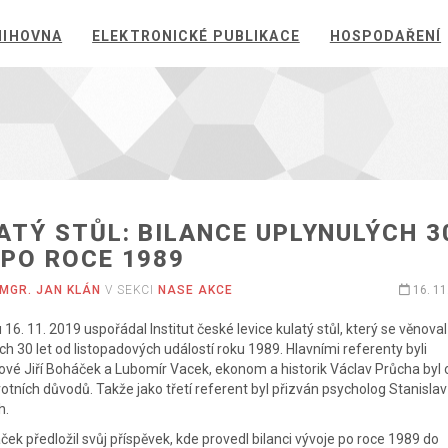
NIHOVNA
ELEKTRONICKÉ PUBLIKACE
HOSPODAŘENÍ
ATÝ STŮL: BILANCE UPLYNULÝCH 3
 PO ROCE 1989
MGR. JAN KLÁN
V SEKCI
NASE AKCE
16. 11
 16. 11. 2019 uspořádal Institut české levice kulatý stůl, který se věnoval
ch 30 let od listopadových událostí roku 1989. Hlavními referenty byli
ové Jiří Boháček a Lubomír Vacek, ekonom a historik Václav Průcha byl
otních důvodů. Takže jako třetí referent byl přizván psycholog Stanislav
h.
áček předložil svůj příspěvek, kde provedl bilanci vývoje po roce 1989 do