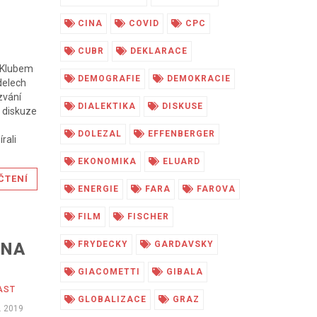
CINA
COVID
CPC
CUBR
DEKLARACE
s Klubem
DEMOGRAFIE
DEMOKRACIE
delech
zvání
DIALEKTIKA
DISKUSE
 diskuze
DOLEZAL
EFFENBERGER
rali
EKONOMIKA
ELUARD
ČTENÍ
ENERGIE
FARA
FAROVA
FILM
FISCHER
RNA
FRYDECKY
GARDAVSKY
GIACOMETTI
GIBALA
AST
GLOBALIZACE
GRAZ
. 2019