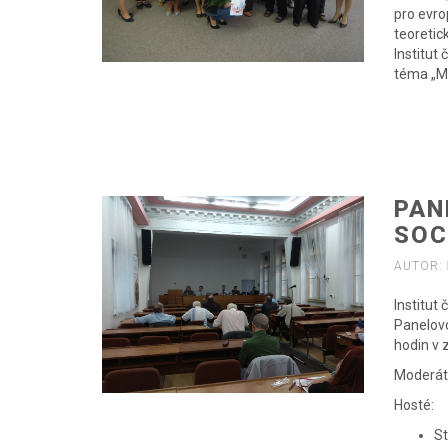
pro evro
teoretic
Institut
téma „Mý
PAN
SOC
AUTOR:
Institut
Panelovo
hodin v 
Moderáto
Hosté:
St