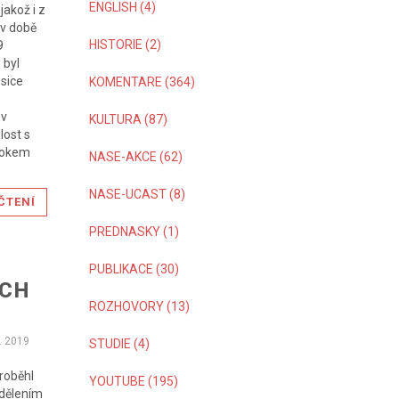
ENGLISH (4)
jakož i z
 v době
HISTORIE (2)
9
 byl
 sice
KOMENTARE (364)
 v
KULTURA (87)
lost s
 rokem
NASE-AKCE (62)
NASE-UCAST (8)
ČTENÍ
PREDNASKY (1)
PUBLIKACE (30)
ÝCH
ROZHOVORY (13)
. 2019
STUDIE (4)
proběhl
YOUTUBE (195)
ddělením