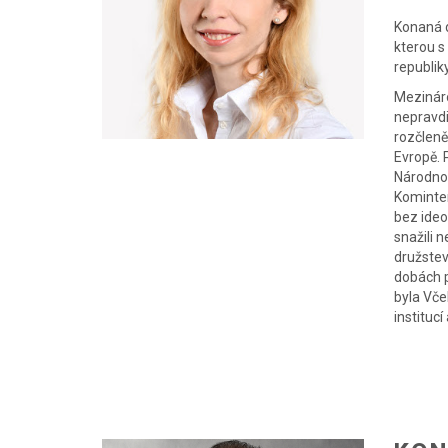
Konaná d
kterou s
republik
Mezináro
nepravdi
rozčleně
Evropě. 
Národnos
Kominter
bez ideo
snažili 
družstev
dobách p
byla Vče
instituc