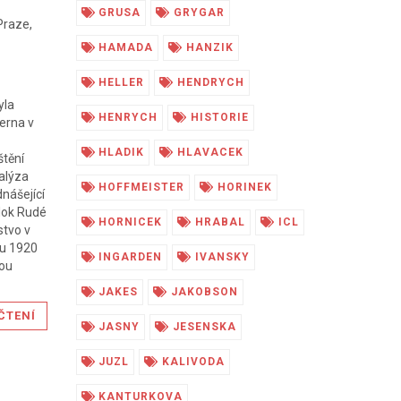
GRUSA
GRYGAR
Praze,
HAMADA
HANZIK
HELLER
HENDRYCH
yla
HENRYCH
HISTORIE
terna v
HLADIK
HLAVACEK
štění
nalýza
HOFFMEISTER
HORINEK
dnášející
blok Rudé
HORNICEK
HRABAL
ICL
stvo v
ku 1920
INGARDEN
IVANSKY
tou
JAKES
JAKOBSON
ČTENÍ
JASNY
JESENSKA
JUZL
KALIVODA
KANTURKOVA