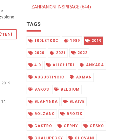
ZAHRANICNI-INSPIRACE (644)
ké
 zvoleno
TAGS
ČTENÍ
100LETKSC
1989
2019
2020
2021
2022
4.0
ALIGHIERI
ANKARA
AUGUSTINCIC
AXMAN
. 2019
BAKOS
BELGIUM
d 14
BLAHYNKA
BLAIVE
BOLZANO
BROZIK
CASTRO
CERNY
CESKO
CHALUPECKY
CHOVANI