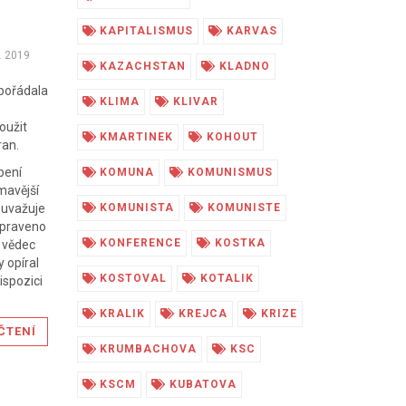
KAPITALISMUS
KARVAS
. 2019
KAZACHSTAN
KLADNO
 pořádala
KLIMA
KLIVAR
oužit
KMARTINEK
KOHOUT
ran.
pení
KOMUNA
KOMUNISMUS
mavější
 uvažuje
KOMUNISTA
KOMUNISTE
upraveno
KONFERENCE
KOSTKA
í vědec
 opíral
KOSTOVAL
KOTALIK
ispozici
KRALIK
KREJCA
KRIZE
ČTENÍ
KRUMBACHOVA
KSC
KSCM
KUBATOVA