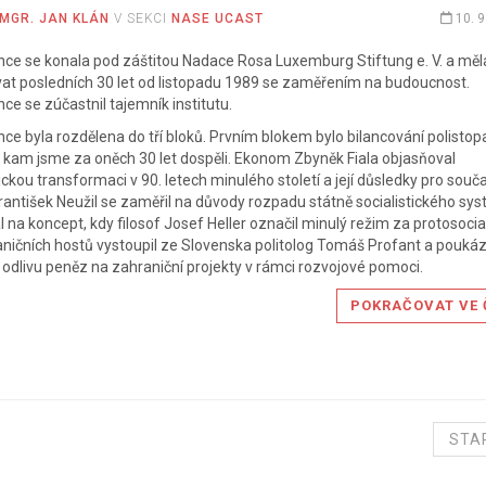
MGR. JAN KLÁN
V SEKCI
NASE UCAST
10. 9
ce se konala pod záštitou Nadace Rosa Luxemburg Stiftung e. V. a měla
vat posledních 30 let od listopadu 1989 se zaměřením na budoucnost.
ce se zúčastnil tajemník institutu.
ce byla rozdělena do tří bloků. Prvním blokem bylo bilancování polist
a kam jsme za oněch 30 let dospěli. Ekonom Zbyněk Fiala objasňoval
kou transformaci v 90. letech minulého století a její důsledky pro souč
František Neužil se zaměřil na důvody rozpadu státně socialistického sy
 na koncept, kdy filosof Josef Heller označil minulý režim za protosoci
ničních hostů vystoupil ze Slovenska politolog Tomáš Profant a poukáz
odlivu peněz na zahraniční projekty v rámci rozvojové pomoci.
POKRAČOVAT VE 
STA