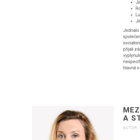
Ji
Ro
Lu
Ji
Jednalo 
společen
socialis
přijali 
vyplynul
nespecif
hlavně o
MEZ
A S
AUTOR: