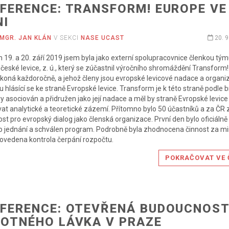
FERENCE: TRANSFORM! EUROPE VE
NI
MGR. JAN KLÁN
V SEKCI
NASE UCAST
20. 9
 19. a 20. září 2019 jsem byla jako externí spolupracovnice členkou tý
u české levice, z. ú., který se zúčastnil výročního shromáždění Transform
 koná každoročně, a jehož členy jsou evropské levicové nadace a organi
u hlásící se ke straně Evropské levice. Transform je k této straně podle 
ivy asociován a přidružen jako její nadace a měl by straně Evropské levice
at analytické a teoretické zázemí. Přítomno bylo 50 účastníků a za ČR 
st pro evropský dialog jako členská organizace. První den bylo oficiálně
 jednání a schválen program. Podrobně byla zhodnocena činnost za mi
rovedena kontrola čerpání rozpočtu.
POKRAČOVAT VE 
FERENCE: OTEVŘENÁ BUDOUCNOST
OTNÉHO LÁVKA V PRAZE