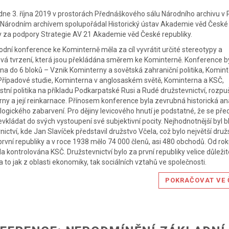
ne 3. října 2019 v prostorách Přednáškového sálu Národního archivu v 
 Národním archívem spolupořádal Historický ústav Akademie věd České
y za podpory Strategie AV 21 Akademie věd České republiky.
dní konference ke Kominterně měla za cíl vyvrátit určité stereotypy a
vá tvrzení, která jsou překládána směrem ke Kominterně. Konference b
na do 6 bloků – Vznik Kominterny a sovětská zahraniční politika, Komin
Případové studie, Kominterna v anglosaském světě, Kominterna a KSČ,
tní politika na příkladu Podkarpatské Rusi a Rudé družstevnictví, rozpu
ny a její reinkarnace. Přínosem konference byla zevrubná historická a
logického zabarvení. Pro dějiny levicového hnutí je podstatné, že se pře
nevkládat do svých vystoupení své subjektivní pocity. Nejhodnotnější byl 
nictví, kde Jan Slavíček představil družstvo Včela, což bylo největší druž
rvní republiky a v roce 1938 mělo 74 000 členů, asi 480 obchodů. Od ro
la kontrolována KSČ. Družstevnictví bylo za první republiky velice důleži
í a to jak z oblasti ekonomiky, tak sociálních vztahů ve společnosti.
POKRAČOVAT VE 