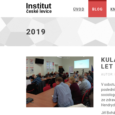
ÚVOD
BLOG
K
2019
-
Přejít
2019
na
domovskou
stránku
KUL
LET
AUTOR:
V sobotu
poslední
sociolog
ze zdrav
Hendryc
Jiří Boh