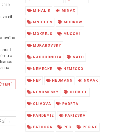
. 2019
MIHALIK
MINAC
 za cíl
MNICHOV
MODROW
MOKREJS
MUCCHI
opadového
MUKAROVSKY
asnost.
stému a
NADHODNOTA
NATO
alismus.
al na
NEMECKE
NEMECKO
NEP
NEUMANN
NOVAK
ČTENÍ
NOVOMESKY
OLDRICH
OLIVOVA
PADRTA
PANDEMIE
PARIZSKA
RŠÍ →
PATOCKA
PEC
PEKING