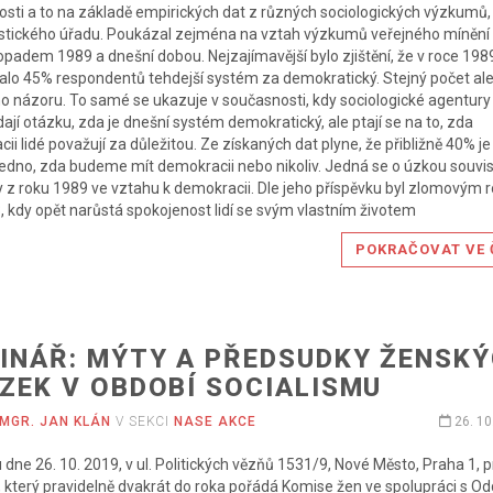
sti a to na základě empirických dat z různých sociologických výzkumů, 
istického úřadu. Poukázal zejména na vztah výzkumů veřejného mínění
topadem 1989 a dnešní dobou. Nejzajímavější bylo zjištění, že v roce 198
lo 45% respondentů tehdejší systém za demokratický. Stejný počet ale
 názoru. To samé se ukazuje v současnosti, kdy sociologické agentury
ají otázku, zda je dnešní systém demokratický, ale ptají se na to, zda
ii lidé považují za důležitou. Ze získaných dat plyne, že přibližně 40% je
edno, zda budeme mít demokracii nebo nikoliv. Jedná se o úzkou souvis
z roku 1989 ve vztahu k demokracii. Dle jeho příspěvku byl zlomovým
, kdy opět narůstá spokojenost lidí se svým vlastním životem
POKRAČOVAT VE 
INÁŘ: MÝTY A PŘEDSUDKY ŽENSK
ZEK V OBDOBÍ SOCIALISMU
MGR. JAN KLÁN
V SEKCI
NASE AKCE
26. 10
 dne 26. 10. 2019, v ul. Politických vězňů 1531/9, Nové Město, Praha 1, 
 který pravidelně dvakrát do roka pořádá Komise žen ve spolupráci s O