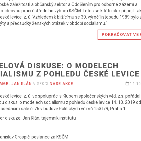
pské záležitosti a občanský sektor a Oddělením pro odborné zázemí a
ko-ideovou práci ústředního výboru KSČM. Letos se k této akci připojil ta
 české levice, z. ú. Vzhledem k blížícímu se 30. výročí listopadu 1989 bylo
ty a předsudky ženských otázek v období socialismu.“
POKRAČOVAT VE 
ELOVÁ DISKUSE: O MODELECH
IALISMU Z POHLEDU ČESKÉ LEVICE
MGR. JAN KLÁN
V SEKCI
NASE AKCE
14. 10
 české levice, z. ú. ve spolupráci s Klubem společenských věd, z.s. pořádal
u diskusi o modelech socialismu z pohledu české levice 14. 10. 2019 o
zasedacím sále č. 76 v budově Politických vězňů 1531/9, Praha 1.
r diskuze: Jan Klán, tajemník institutu
anislav Grospič, poslanec za KSČM