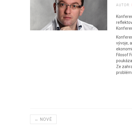
AUTOR:
Konferen
reflekto
Konferen
Konferen
vývoje, 
ekonomic
Filosof 
poukázal
Ze zahra
problém 
← NOVÉ