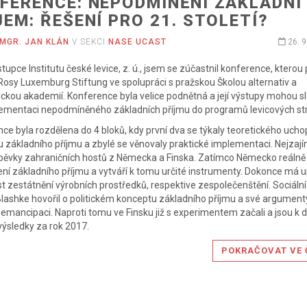
FERENCE: NEPODMÍNĚNÍ ZÁKLADNÍ
JEM: ŘEŠENÍ PRO 21. STOLETÍ?
MGR. JAN KLÁN
V SEKCI
NASE UCAST
26. 9
tupce Institutu české levice, z. ú., jsem se zúčastnil konference, kterou
osy Luxemburg Stiftung ve spolupráci s pražskou Školou alternativ a
kou akademií. Konference byla velice podnětná a její výstupy mohou sl
lementaci nepodmíněného základních příjmu do programů levicových st
ce byla rozdělena do 4 bloků, kdy první dva se týkaly teoretického ucho
 základního příjmu a zbylé se věnovaly praktické implementaci. Nejzají
spěvky zahraničních hostů z Německa a Finska. Zatímco Německo reálně
ní základního příjmu a vytváří k tomu určité instrumenty. Dokonce má 
t zestátnění výrobních prostředků, respektive zespolečenštění. Sociáln
lashke hovořil o politickém konceptu základního příjmu a své argumenty
 emancipaci. Naproti tomu ve Finsku již s experimentem začali a jsou k d
 výsledky za rok 2017.
POKRAČOVAT VE 