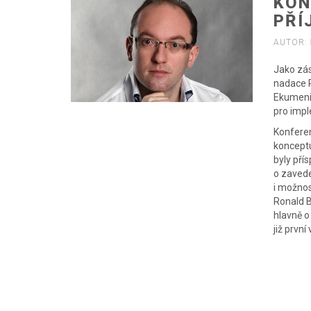
KON
PŘÍ
AUTOR:
Jako zás
nadace R
Ekumenic
pro imp
Konferen
konceptu
byly pří
o zavede
i možnos
Ronald B
hlavně o
již první