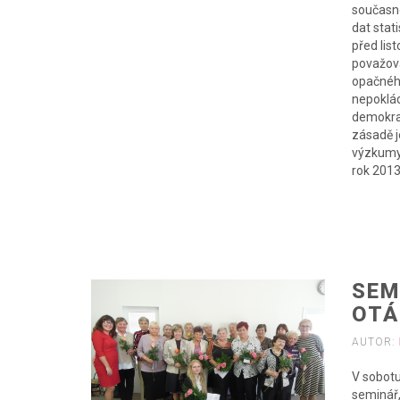
současno
dat stat
před lis
považova
opačného
nepoklád
demokrac
zásadě j
výzkumy 
rok 2013
SEM
OTÁ
AUTOR:
V sobotu
seminář,