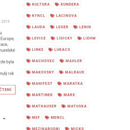
KULTURA
KUNDERA
KYNCL
LACINOVA
. 2019
LAUDA
LEGER
LENIN
mu
! Europe,
LEVICE
LIDICKY
LIEHM
zace,
LINKE
LUKACS
bruselské
MACHOVEC
MAHLER
zde byla
MAKOVSKY
MALRAUX
nulý rok
MANIFEST
MARATKA
ČTENÍ
MARTINEK
MARX
MATHAUSER
MATUSKA
 -
MEF
MENCL
MEZINARODNI
MICKO