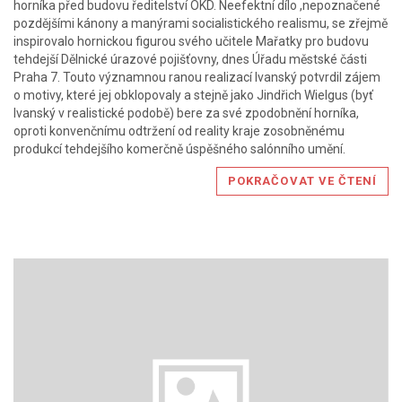
horníka před budovu ředitelství OKD. Neefektní dílo ,nepoznačené
pozdějšími kánony a manýrami socialistického realismu, se zřejmě
inspirovalo hornickou figurou svého učitele Mařatky pro budovu
tehdejší Dělnické úrazové pojišťovny, dnes Úřadu městské části
Praha 7. Touto významnou ranou realizací Ivanský potvrdil zájem
o motivy, které jej obklopovaly a stejně jako Jindřich Wielgus (byť
Ivanský v realistické podobě) bere za své zpodobnění horníka,
oproti konvenčnímu odtržení od reality kraje zosobněnému
produkcí tehdejšího komerčně úspěšného salónního umění.
POKRAČOVAT VE ČTENÍ