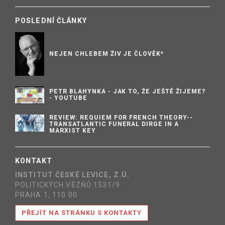
POSLEDNÍ ČLÁNKY
NEJEN CHLEBEM ŽIV JE ČLOVĚK*
PETR BLAHYNKA - JAK TO, ŽE JEŠTĚ ŽIJEME?
- YOUTUBE
REVIEW: REQUIEM FOR FRENCH THEORY--
TRANSATLANTIC FUNERAL DIRGE IN A
MARXIST KEY
KONTAKT
INSTITUT ČESKÉ LEVICE, Z.Ú.
POLITICKÝCH VĚZŇŮ 1531/9
PRAHA 1, 110 00
PŘEJÍT NA STRÁNKU S KONTAKTY