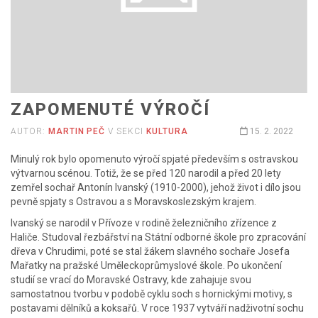
ZAPOMENUTÉ VÝROČÍ
AUTOR:
MARTIN PEČ
V SEKCI
KULTURA
15. 2. 2022
Minulý rok bylo opomenuto výročí spjaté především s ostravskou
výtvarnou scénou. Totiž, že se před 120 narodil a před 20 lety
zemřel sochař Antonín Ivanský (1910-2000), jehož život i dílo jsou
pevně spjaty s Ostravou a s Moravskoslezským krajem.
Ivanský se narodil v Přívoze v rodině železničního zřízence z
Haliče. Studoval řezbářství na Státní odborné škole pro zpracování
dřeva v Chrudimi, poté se stal žákem slavného sochaře Josefa
Mařatky na pražské Uměleckoprůmyslové škole. Po ukončení
studií se vrací do Moravské Ostravy, kde zahajuje svou
samostatnou tvorbu v podobě cyklu soch s hornickými motivy, s
postavami dělníků a koksařů. V roce 1937 vytváří nadživotní sochu