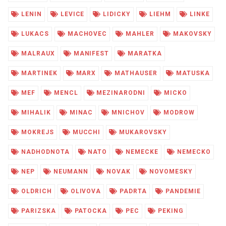
LENIN
LEVICE
LIDICKY
LIEHM
LINKE
LUKACS
MACHOVEC
MAHLER
MAKOVSKY
MALRAUX
MANIFEST
MARATKA
MARTINEK
MARX
MATHAUSER
MATUSKA
MEF
MENCL
MEZINARODNI
MICKO
MIHALIK
MINAC
MNICHOV
MODROW
MOKREJS
MUCCHI
MUKAROVSKY
NADHODNOTA
NATO
NEMECKE
NEMECKO
NEP
NEUMANN
NOVAK
NOVOMESKY
OLDRICH
OLIVOVA
PADRTA
PANDEMIE
PARIZSKA
PATOCKA
PEC
PEKING