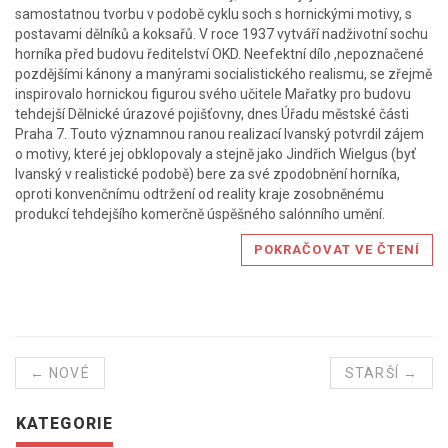
samostatnou tvorbu v podobě cyklu soch s hornickými motivy, s
postavami dělníků a koksařů. V roce 1937 vytváří nadživotní sochu
horníka před budovu ředitelství OKD. Neefektní dílo ,nepoznačené
pozdějšími kánony a manýrami socialistického realismu, se zřejmě
inspirovalo hornickou figurou svého učitele Mařatky pro budovu
tehdejší Dělnické úrazové pojišťovny, dnes Úřadu městské části
Praha 7. Touto významnou ranou realizací Ivanský potvrdil zájem
o motivy, které jej obklopovaly a stejně jako Jindřich Wielgus (byť
Ivanský v realistické podobě) bere za své zpodobnění horníka,
oproti konvenčnímu odtržení od reality kraje zosobněnému
produkcí tehdejšího komerčně úspěšného salónního umění.
POKRAČOVAT VE ČTENÍ
← NOVÉ
STARŠÍ →
KATEGORIE