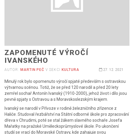
ZAPOMENUTÉ VÝROČÍ
IVANSKÉHO
AUTOR:
MARTIN PEČ
V SEKCI
KULTURA
27. 12. 2021
Minulý rok bylo opomenuto výročí spjaté především s ostravskou
výtvarnou scénou. Totiž, že se před 120 narodil a před 20 lety
zemřel sochař Antonín Ivanský (1910-2000), jehož život i dílo jsou
pevně spjaty s Ostravou a s Moravskoslezským krajem.
Ivanský se narodil v Přívoze v rodině železničního zřízence z
Haliče. Studoval řezbářství na Státní odborné škole pro zpracování
dřeva v Chrudimi, poté se stal žákem slavného sochaře Josefa
Mařatky na pražské Uměleckoprůmyslové škole. Po ukončení
studií se vrací do Moravské Ostravy, kde zahajuje svou