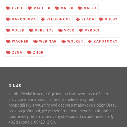
UZDIL
VACULIK
VALEK
VALKA
VAROSSOVA
VELIKONOCE
VLADA
VOLBY
VOLEK
VRBETICE
VRSR
VYROCI
WAGNER
WEBINAR
WOLKER
ZAPOTOCKY
ZENA
ZHOR
O NÁS
Institut české levice, z.ú. je institucí ustavenou za účelem
provozovnání činnosti užitečné společensky nebo
hospodářsky s využitím své osobní a majetkové složky. Ústav
provozuje činnost, jež je každému rovnocenně dostupná za
podmínek předem stanovených v souladu s ustanovením §
402 zákona č. 89/2012 Sb.