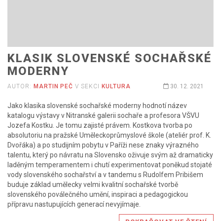
KLASIK SLOVENSKÉ SOCHAŘSKÉ
MODERNY
AUTOR:
MARTIN PEČ
V SEKCI
KULTURA
30. 12. 2021
Jako klasika slovenské sochařské moderny hodnotí název
katalogu výstavy v Nitranské galerii sochaře a profesora VŠVU
Jozefa Kostku. Je tomu zajisté právem. Kostkova tvorba po
absolutoriu na pražské Uměleckoprůmyslové škole (ateliér prof. K.
Dvořáka) a po studijním pobytu v Paříži nese znaky výrazného
talentu, který po návratu na Slovensko oživuje svým až dramaticky
laděným temperamentem i chutí experimentovat poněkud stojaté
vody slovenského sochařství a v tandemu s Rudolfem Pribišem
buduje základ umělecky velmi kvalitní sochařské tvorbě
slovenského poválečného umění, inspiraci a pedagogickou
přípravu nastupujících generací nevyjímaje.