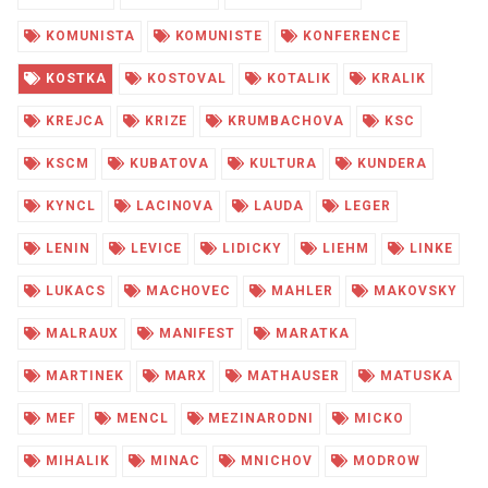
KOMUNISTA
KOMUNISTE
KONFERENCE
KOSTKA
KOSTOVAL
KOTALIK
KRALIK
KREJCA
KRIZE
KRUMBACHOVA
KSC
KSCM
KUBATOVA
KULTURA
KUNDERA
KYNCL
LACINOVA
LAUDA
LEGER
LENIN
LEVICE
LIDICKY
LIEHM
LINKE
LUKACS
MACHOVEC
MAHLER
MAKOVSKY
MALRAUX
MANIFEST
MARATKA
MARTINEK
MARX
MATHAUSER
MATUSKA
MEF
MENCL
MEZINARODNI
MICKO
MIHALIK
MINAC
MNICHOV
MODROW