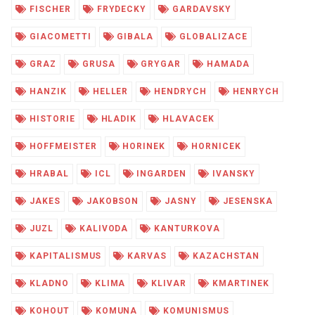
FISCHER
FRYDECKY
GARDAVSKY
GIACOMETTI
GIBALA
GLOBALIZACE
GRAZ
GRUSA
GRYGAR
HAMADA
HANZIK
HELLER
HENDRYCH
HENRYCH
HISTORIE
HLADIK
HLAVACEK
HOFFMEISTER
HORINEK
HORNICEK
HRABAL
ICL
INGARDEN
IVANSKY
JAKES
JAKOBSON
JASNY
JESENSKA
JUZL
KALIVODA
KANTURKOVA
KAPITALISMUS
KARVAS
KAZACHSTAN
KLADNO
KLIMA
KLIVAR
KMARTINEK
KOHOUT
KOMUNA
KOMUNISMUS