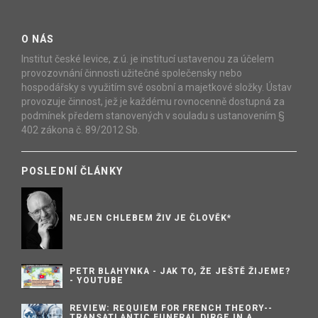
O NÁS
Institut české levice, z.ú. je institucí ustavenou za účelem
provozovnání činnosti užitečné společensky nebo
hospodářsky s využitím své osobní a majetkové složky. Ústav
provozuje činnost, jež je každému rovnocenně dostupná za
podmínek předem stanovených v souladu s ustanovením §
402 zákona č. 89/2012 Sb.
POSLEDNÍ ČLÁNKY
NEJEN CHLEBEM ŽIV JE ČLOVĚK*
PETR BLAHYNKA - JAK TO, ŽE JEŠTĚ ŽIJEME?
- YOUTUBE
REVIEW: REQUIEM FOR FRENCH THEORY--
TRANSATLANTIC FUNERAL DIRGE IN A